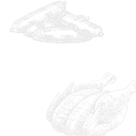
BD1CA898-F830-4E5C-80DA-F7C1A9B6FE03