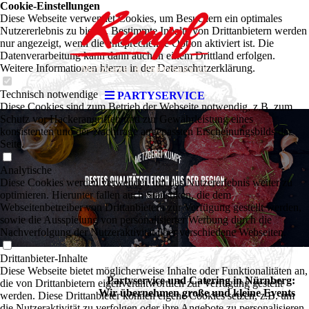
Cookie-Einstellungen
Diese Webseite verwendet Cookies, um Besuchern ein optimales
Nutzererlebnis zu bieten. Bestimmte Inhalte von Drittanbietern werden
nur angezeigt, wenn die entsprechende Option aktiviert ist. Die
Datenverarbeitung kann dann auch in einem Drittland erfolgen.
Weitere Informationen hierzu in der Datenschutzerklärung.
Technisch notwendige
PARTYSERVICE
Diese Cookies sind zum Betrieb der Webseite notwendig, z.B. zum
Schutz vor Hackerangriffen und zur Gewährleistung eines
konsistenten und der Nachfrage angepassten Erscheinungsbilds der
Seite.
Analytische
Diese Cookies werden verwendet, um das Nutzererlebnis weiter zu
optimieren. Hierunter fallen auch Statistiken, die dem
Webseitenbetreiber von Drittanbietern zur Verfügung gestellt werden,
sowie die Ausspielung von personalisierter Werbung durch die
Nachverfolgung der Nutzeraktivität über verschiedene Webseiten.
Drittanbieter-Inhalte
Diese Webseite bietet möglicherweise Inhalte oder Funktionalitäten an,
Partyservice und Catering in Nürnberg:
die von Drittanbietern eigenverantwortlich zur Verfügung gestellt
Wir übernehmen große und kleine Events
werden. Diese Drittanbieter können eigene Cookies setzen, z.B. um
die Nutzeraktivität zu verfolgen oder ihre Angebote zu personalisieren