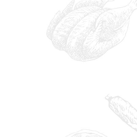
b5cfeed0-9312-408e-a191-4e093defdd84