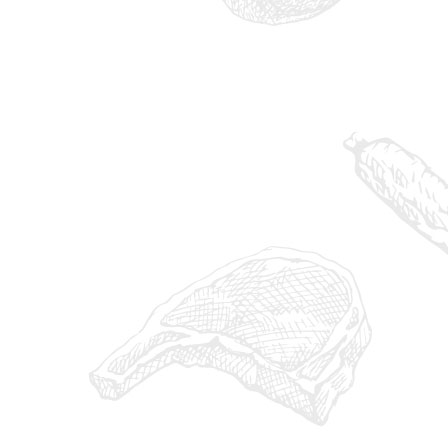
BF0E852C-122E-4CB2-B262-222FE957D7FD